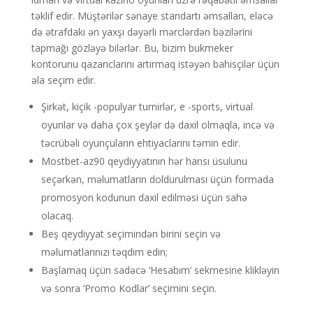
təklif edir. Müştərilər sənaye standartı əmsalları, eləcə
də ətrafdakı ən yaxşı dəyərli mərclərdən bəzilərini
tapmağı gözləyə bilərlər. Bu, bizim bukmeker
kontorunu qazanclarını artırmaq istəyən bahisçilər üçün
əla seçim edir.
Şirkət, kiçik -populyar turnirlər, e -sports, virtual
oyunlar və daha çox şeylər də daxil olmaqla, incə və
təcrübəli oyunçuların ehtiyaclarını təmin edir.
Mostbet-az90 qeydiyyatının hər hansı üsulunu
seçərkən, məlumatların doldurulması üçün formada
promosyon kodunun daxil edilməsi üçün sahə
olacaq.
Beş qeydiyyat seçimindən birini seçin və
məlumatlarınızı təqdim edin;
Başlamaq üçün sadəcə ‘Hesabım’ sekmesine klikləyin
və sonra ‘Promo Kodlar’ seçimini seçin.