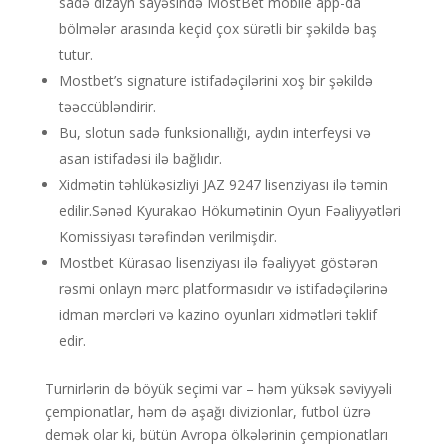
sadə dizayn sayəsində MostBet mobile app-da
bölmələr arasında keçid çox sürətli bir şəkildə baş
tutur.
Mostbet’s signature istifadəçilərini xoş bir şəkildə
təəccübləndirir.
Bu, slotun sadə funksionallığı, aydın interfeysi və
asan istifadəsi ilə bağlıdır.
Xidmətin təhlükəsizliyi JAZ 9247 lisenziyası ilə təmin
edilir.Sənəd Kyurakao Hökumətinin Oyun Fəaliyyətləri
Komissiyası tərəfindən verilmişdir.
Mostbet Kürasao lisenziyası ilə fəaliyyət göstərən
rəsmi onlayn mərc platformasıdır və istifadəçilərinə
idman mərcləri və kazino oyunları xidmətləri təklif
edir.
Turnirlərin də böyük seçimi var – həm yüksək səviyyəli
çempionatlar, həm də aşağı divizionlar, futbol üzrə
demək olar ki, bütün Avropa ölkələrinin çempionatları