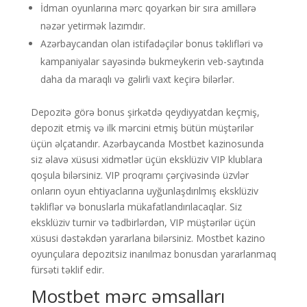
İdman oyunlarına mərc qoyarkən bir sıra amillərə
nəzər yetirmək lazımdır.
Azərbaycandan olan istifadəçilər bonus təklifləri və
kampaniyalar sayəsində bukmeykerin veb-saytında
daha da maraqlı və gəlirli vaxt keçirə bilərlər.
Depozitə görə bonus şirkətdə qeydiyyatdan keçmiş,
depozit etmiş və ilk mərcini etmiş bütün müştərilər
üçün əlçatandır. Azərbaycanda Mostbet kazinosunda
siz əlavə xüsusi xidmətlər üçün eksklüziv VIP klublara
qoşula bilərsiniz. VIP proqramı çərçivəsində üzvlər
onların oyun ehtiyaclarına uyğunlaşdırılmış eksklüziv
təkliflər və bonuslarla mükafatlandırılacaqlar. Siz
eksklüziv turnir və tədbirlərdən, VIP müştərilər üçün
xüsusi dəstəkdən yararlana bilərsiniz. Mostbet kazino
oyunçulara depozitsiz inanılmaz bonusdan yararlanmaq
fürsəti təklif edir.
Mostbet mərc əmsalları