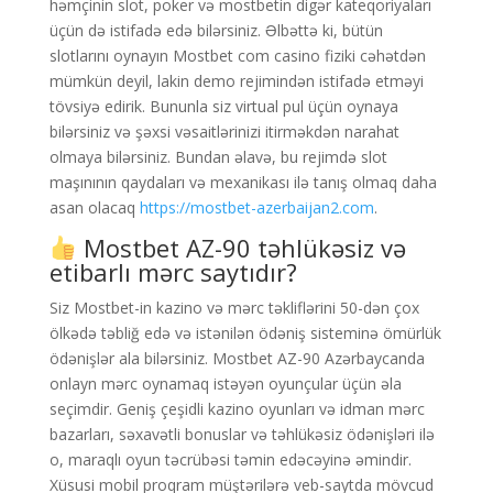
həmçinin slot, poker və mostbetin digər kateqoriyaları
üçün də istifadə edə bilərsiniz. Əlbəttə ki, bütün
slotlarını oynayın Mostbet com casino fiziki cəhətdən
mümkün deyil, lakin demo rejimindən istifadə etməyi
tövsiyə edirik. Bununla siz virtual pul üçün oynaya
bilərsiniz və şəxsi vəsaitlərinizi itirməkdən narahat
olmaya bilərsiniz. Bundan əlavə, bu rejimdə slot
maşınının qaydaları və mexanikası ilə tanış olmaq daha
asan olacaq
https://mostbet-azerbaijan2.com
.
Mostbet AZ-90 təhlükəsiz və
etibarlı mərc saytıdır?
Siz Mostbet-in kazino və mərc təkliflərini 50-dən çox
ölkədə təbliğ edə və istənilən ödəniş sisteminə ömürlük
ödənişlər ala bilərsiniz. Mostbet AZ-90 Azərbaycanda
onlayn mərc oynamaq istəyən oyunçular üçün əla
seçimdir. Geniş çeşidli kazino oyunları və idman mərc
bazarları, səxavətli bonuslar və təhlükəsiz ödənişləri ilə
o, maraqlı oyun təcrübəsi təmin edəcəyinə əmindir.
Xüsusi mobil proqram müştərilərə veb-saytda mövcud