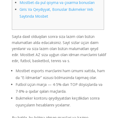
Mostbet-də pul qoyma və çıxarma bonusları
Giris Və Qeydiyyat, Bonuslar Bukmeker Veb
Saytında Mosbet
Sayta daxil olduqdan sonra sizə lazım olan bütün
məlumatları əldə edəcəksiniz. Sayt sizlər üçün daim
yenilənir və sizə lazım olan bütün məlumatları qeyd
edir. Mostbet AZ sizə uyğun olan idman mərclərini təklif
edir, futbol, ​​basketbol, ​​tennis və s.
Mostbet esports mərclərini həm ümumi xəttdə, həm
də “E-İdmanlar” xüsusi bölməsində tapmaq olar.
Futbol üçün marja — 4-5%-dən TOP döyüşlərdə və
7-8%-ə qədər qalan maçlarda.
Bukmeker kontoru qeydiyyatdan keçdikdən sonra
oyunçuların hesablarını yoxlamır.
Bu halda, bu bölmə idman mərcləri və kazino