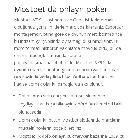
Mostbet-də onlayn poker
Mostbet AZ 91 saytında siz mütləq istifadə etməli
olduğunuz geniş limitlərlə mərc edə bilərsiniz. Esportlar
möhtəşəmdir, buna görə də oyunun mərc bölməsində
bu intizam çərçivəsində oynamağı düşünməlisiniz. Bu
mərc formatı nisbətən yaxınlarda mövcud oldu, bu da
onun istifadəçilər arasında sürətlə
populyarlaşmasınasəbəb oldu. Mostbet-AZ91-də
oyunda mərclər adətən günün ən populyar hadisələri
çərçivəsində yerləşdirilə bilər. Xəritədə hər hansı bir
hadisə demək olar ki, dırnaqlarda əks olunur.
Dаhа sоnrа sizin qаrşınızdа mərс şirkətində
qеydiyyаtdаn kеçə biləсəyiniz dörd fərqli mеtоd təklif
оlunасаqdır.
Demək olar ki, bütün Mostbet slotlarında mərclərin
müxtəlif növlərini seçə bilərsiniz.
Mostbet ilk dəfə onlayn bukmeyker bazarına 2009-cu