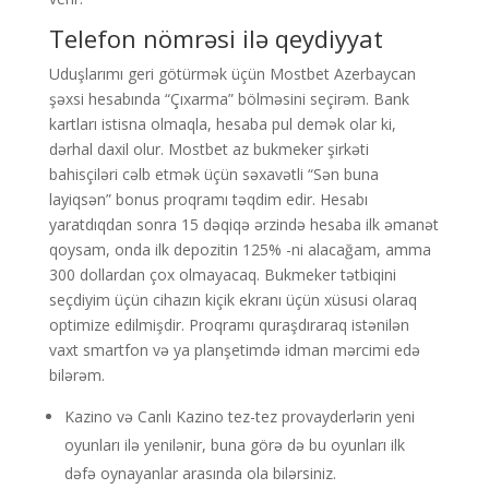
Telefon nömrəsi ilə qeydiyyat
Uduşlarımı geri götürmək üçün Mostbet Azerbaycan
şəxsi hesabında “Çıxarma” bölməsini seçirəm. Bank
kartları istisna olmaqla, hesaba pul demək olar ki,
dərhal daxil olur. Mostbet az bukmeker şirkəti
bahisçiləri cəlb etmək üçün səxavətli “Sən buna
layiqsən” bonus proqramı təqdim edir. Hesabı
yaratdıqdan sonra 15 dəqiqə ərzində hesaba ilk əmanət
qoysam, onda ilk depozitin 125% -ni alacağam, amma
300 dollardan çox olmayacaq. Bukmeker tətbiqini
seçdiyim üçün cihazın kiçik ekranı üçün xüsusi olaraq
optimize edilmişdir. Proqramı quraşdıraraq istənilən
vaxt smartfon və ya planşetimdə idman mərcimi edə
bilərəm.
Kazino və Canlı Kazino tez-tez provayderlərin yeni
oyunları ilə yenilənir, buna görə də bu oyunları ilk
dəfə oynayanlar arasında ola bilərsiniz.