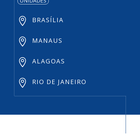
UNIDADES
BRASÍLIA

MANAUS

ALAGOAS

RIO DE JANEIRO
