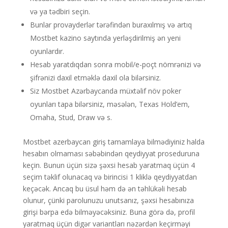
və ya tədbiri seçin.
Bunlar provayderlər tərəfindən buraxılmış və artıq
Mostbet kazino saytında yerləşdirilmiş ən yeni
oyunlardır.
Hesab yaratdıqdan sonra mobil/e-poçt nömrənizi və
şifrənizi daxil etməklə daxil ola bilərsiniz.
Siz Mostbet Azərbaycanda müxtəlif növ poker
oyunları tapa bilərsiniz, məsələn, Texas Hold’em,
Omaha, Stud, Draw və s.
Mostbet azerbaycan giriş tamamlaya bilmədiyiniz halda
hesabın olmaması səbəbindən qeydiyyat proseduruna
keçin. Bunun üçün sizə şəxsi hesab yaratmaq üçün 4
seçim təklif olunacaq və birincisi 1 kliklə qeydiyyatdan
keçəcək. Ancaq bu üsul həm də ən təhlükəli hesab
olunur, çünki parolunuzu unutsanız, şəxsi hesabınıza
girişi bərpa edə bilməyəcəksiniz. Buna görə də, profil
yaratmaq üçün digər variantları nəzərdən keçirməyi