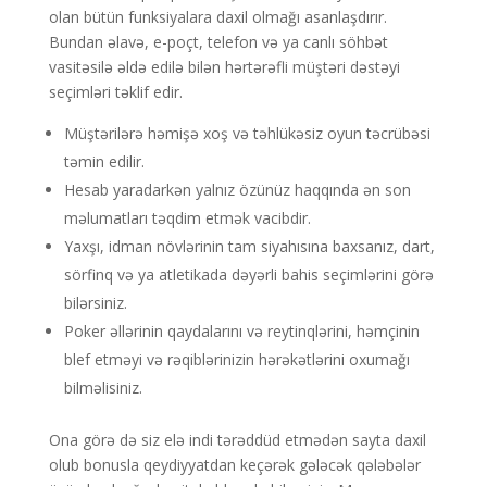
olan bütün funksiyalara daxil olmağı asanlaşdırır.
Bundan əlavə, e-poçt, telefon və ya canlı söhbət
vasitəsilə əldə edilə bilən hərtərəfli müştəri dəstəyi
seçimləri təklif edir.
Müştərilərə həmişə xoş və təhlükəsiz oyun təcrübəsi
təmin edilir.
Hesab yaradarkən yalnız özünüz haqqında ən son
məlumatları təqdim etmək vacibdir.
Yaxşı, idman növlərinin tam siyahısına baxsanız, dart,
sörfinq və ya atletikada dəyərli bahis seçimlərini görə
bilərsiniz.
Poker əllərinin qaydalarını və reytinqlərini, həmçinin
blef etməyi və rəqiblərinizin hərəkətlərini oxumağı
bilməlisiniz.
Ona görə də siz elə indi tərəddüd etmədən sayta daxil
olub bonusla qeydiyyatdan keçərək gələcək qələbələr