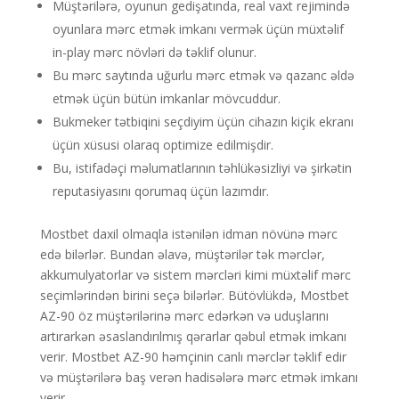
Müştərilərə, oyunun gedişatında, real vaxt rejimində
oyunlara mərc etmək imkanı vermək üçün müxtəlif
in-play mərc növləri də təklif olunur.
Bu mərc saytında uğurlu mərc etmək və qazanc əldə
etmək üçün bütün imkanlar mövcuddur.
Bukmeker tətbiqini seçdiyim üçün cihazın kiçik ekranı
üçün xüsusi olaraq optimize edilmişdir.
Bu, istifadəçi məlumatlarının təhlükəsizliyi və şirkətin
reputasiyasını qorumaq üçün lazımdır.
Mostbet daxil olmaqla istənilən idman növünə mərc
edə bilərlər. Bundan əlavə, müştərilər tək mərclər,
akkumulyatorlar və sistem mərcləri kimi müxtəlif mərc
seçimlərindən birini seçə bilərlər. Bütövlükdə, Mostbet
AZ-90 öz müştərilərinə mərc edərkən və uduşlarını
artırarkən əsaslandırılmış qərarlar qəbul etmək imkanı
verir. Mostbet AZ-90 həmçinin canlı mərclər təklif edir
və müştərilərə baş verən hadisələrə mərc etmək imkanı
verir.