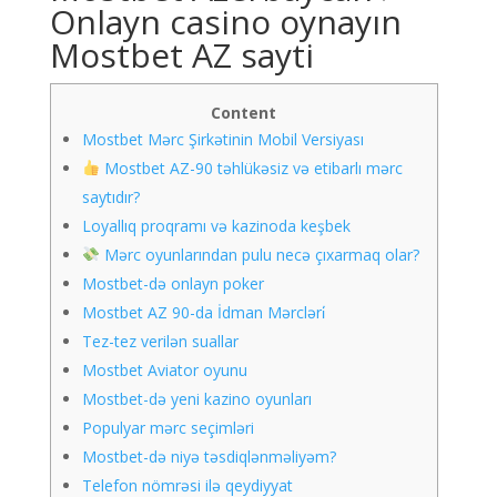
Onlayn casino oynayın
Mostbet AZ sayti
Content
Mostbet Mərc Şirkətinin Mobil Versiyası
Mostbet AZ-90 təhlükəsiz və etibarlı mərc
saytıdır?
Loyallıq proqramı və kazinoda keşbek
Mərc oyunlarından pulu necə çıxarmaq olar?
Mostbet-də onlayn poker
Mostbet AZ 90-da İdman Mərcləri̇
Tez-tez verilən suallar
Mostbet Aviator oyunu
Mostbet-də yeni kazino oyunları
Populyar mərc seçimləri
Mostbet-də niyə təsdiqlənməliyəm?
Telefon nömrəsi ilə qeydiyyat