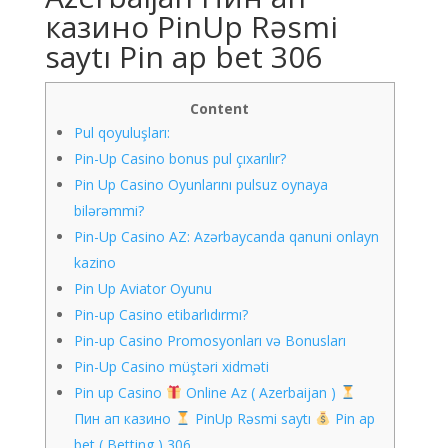
казино PinUp Rəsmi
saytı Pin ap bet 306
Content
Pul qoyuluşları:
Pin-Up Casino bonus pul çıxarılır?
Pin Up Casino Oyunlarını pulsuz oynaya
bilərəmmi?
Pin-Up Casino AZ: Azərbaycanda qanuni onlayn
kazino
Pin Up Aviator Oyunu
Pin-up Casino etibarlıdırmı?
Pin-up Casino Promosyonları və Bonusları
Pin-Up Casino müştəri xidməti
Pin up Casino
Online Az ( Azerbaijan )
Пин ап казино
PinUp Rəsmi saytı
Pin ap
bet ( Betting ) 306