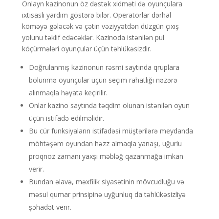
Onlayn kazinonun öz dəstək xidməti də oyunçulara
ixtisaslı yardım göstərə bilər. Operatorlar dərhal
köməyə gələcək və çətin vəziyyətdən düzgün çıxış
yolunu təklif edəcəklər. Kazinoda istənilən pul
köçürmələri oyunçular üçün təhlükəsizdir.
Doğrulanmış kazinonun rəsmi saytında qruplara
bölünmə oyunçular üçün seçim rahatlığı nəzərə
alınmaqla həyata keçirilir.
Onlar kazino saytında təqdim olunan istənilən oyun
üçün istifadə edilməlidir.
Bu cür funksiyaların istifadəsi müştərilərə meydanda
möhtəşəm oyundan həzz almaqla yanaşı, uğurlu
proqnoz zamanı yaxşı məbləğ qazanmağa imkan
verir.
Bundan əlavə, məxfilik siyasətinin mövcudluğu və
məsul qumar prinsipinə uyğunluq da təhlükəsizliyə
şəhadət verir.