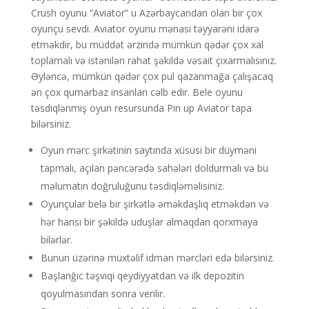
Crush oyunu “Aviator” u Azərbaycandan olan bir çox
oyunçu sevdi. Aviator oyunu mənası təyyarəni idarə
etməkdir, bu müddət ərzində mümkün qədər çox xal
toplamalı və istənilən rahat şəkildə vəsait çıxarmalısınız.
Əyləncə, mümkün qədər çox pul qazanmağa çalışacaq
ən çox qumarbaz insanları cəlb edir. Bele oyunu
təsdiqlənmiş oyun resursunda Pin up Aviator tapa
bilərsiniz.
Oyun mərc şirkətinin saytında xüsusi bir düyməni
tapmalı, açılan pəncərədə sahələri doldurmalı və bu
məlumatın doğruluğunu təsdiqləməlisiniz.
Oyunçular belə bir şirkətlə əməkdaşlıq etməkdən və
hər hansı bir şəkildə uduşlar almaqdan qorxmaya
bilərlər.
Bunun üzərinə müxtəlif idman mərcləri edə bilərsiniz.
Başlanğıc təşviqi qeydiyyatdan və ilk depozitin
qoyulmasından sonra verilir.