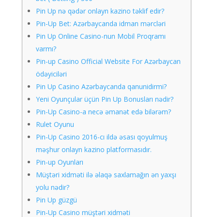
Pin Up nə qədər onlayn kazino təklif edir?
Pin-Up Bet: Azərbaycanda idman mərcləri
Pin Up Online Casino-nun Mobil Proqramı
varmı?
Pin-up Casino Official Website For Azərbaycan
ödəyiciləri
Pin Up Casino Azərbaycanda qanunidirmi?
Yeni Oyunçular üçün Pin Up Bonusları nədir?
Pin-Up Casino-a necə əmanət edə bilərəm?
Rulet Oyunu
Pin-Up Casino 2016-cı ildə əsası qoyulmuş
məşhur onlayn kazino platformasıdır.
Pin-up Oyunları
Müştəri xidməti ilə əlaqə saxlamağın ən yaxşı
yolu nədir?
Pin Up güzgü
Pin-Up Casino müştəri xidməti