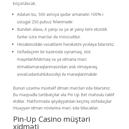
köçürüləcək.
Adətən bu, 500 avroya qədər əmanətin 100%-i
üstəgəl 250 pulsuz fırlanmadır.
Bundan əlavə, it yarışı və ya at yarışı kimi ekzotik
fənlər üzrə mərclər də mövcuddur.
Hesabınızdakı vəsaitlərin hərəkətini yoxlaya bilərsiniz.
İstifadəçinin bir kazinoda oynamaq, slot
maşınlarıfırlatmaq və ya idmana mərc
etməkləmaraqlanmasından asılı olmayaraq,
əvvəlcədəntəhlükəsizliyi ilə maraqlanmalıdır.
Bunun üzərinə müxtəlif idman mərcləri edə bilərsiniz.
Bu məqsədlə tərtibatçılar əla Pin Up Bet məhsulu təklif
etdilər. Platformada qeydiyyatdan keçmiş istifadəçilər
müəyyən idman növlərinə mərc edə biləcəklər.
Pin-Up Casino müştəri
xidməti