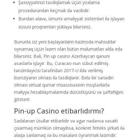
Şəxsiyyətinizi təsdiqləmək üçün yoxlama
prosedurundan keçmək də vacibdir.
Bundan əlavə, ümumi əməliyyat sistemləri ilə işləyən
xüsusi proqramları yükləyə bilərsiniz.
Bununla siz yeni başlayanların kazinoda məhsuldar
oynamaq üçün lazım olan bütün məlumatları əldə edə
bilərsiniz. Bəli, Pin up casino Azerbaycan qanuni
əsaslarla işləyir. Bu, Curacao-nun sübut edilmiş
tənzimləyicisi tərəfindən 2017-ci ildə verilmiş
lisenziyanın olması ilə təsdiqlənir. Belə bir sənədin
olması virtual qumar müəssisəsinin müştərilərlə
maliyyə hesablaşmalarında dürüstlüyünü və şəffaflığını
göstərir.
Pin-up Casino etibarlıdırmı?
Sadalanan üsullar etibarlıdır və əgər nədənsə vəsaiti
çıxarmaq mümkün olmayıbsa, konkret finteks şirkəti ilə
əlaqə saxlamaq və bu məsələni öyrənmək lazımdır.