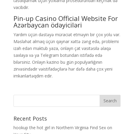
təsdiqləmək üçün yoxlama prosedurundan keçmək də
vacibdir.
Pin-up Casino Official Website For
Azərbaycan ödəyiciləri
Yardım üçün dəstəyə müraciət etməyin bir çox yolu var.
Məsləhət almaq üçün qaynar xəttə zəng edə, problemi
izah edən məktub yaza, onlayn çat vasitəsilə əlaqə
saxlaya və ya Telegram botundan istifadə edə
bilərsiniz. Onlayn kazino bu gün populyarlığının
zirvəsindədir vəistifadəçilərə hər dəfə daha çox yeni
imkanlartəqdim edir.
Recent Posts
hookup the hot girl in Northern Virginia Find Sex on