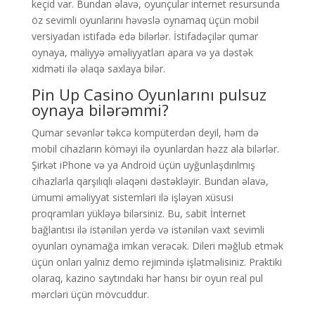
keçid var. Bundan əlavə, oyunçular internet resursunda
öz sevimli oyunlarını həvəslə oynamaq üçün mobil
versiyadan istifadə edə bilərlər. İstifadəçilər qumar
oynaya, maliyyə əməliyyatları apara və ya dəstək
xidməti ilə əlaqə saxlaya bilər.
Pin Up Casino Oyunlarını pulsuz
oynaya bilərəmmi?
Qumar sevənlər təkcə kompüterdən deyil, həm də
mobil cihazların köməyi ilə oyunlardan həzz ala bilərlər.
Şirkət iPhone və ya Android üçün uyğunlaşdırılmış
cihazlarla qarşılıqlı əlaqəni dəstəkləyir. Bundan əlavə,
ümumi əməliyyat sistemləri ilə işləyən xüsusi
proqramları yükləyə bilərsiniz. Bu, sabit İnternet
bağlantısı ilə istənilən yerdə və istənilən vaxt sevimli
oyunları oynamağa imkan verəcək. Dileri məğlub etmək
üçün onları yalnız demo rejimində işlətməlisiniz. Praktiki
olaraq, kazino saytındaki hər hansı bir oyun real pul
mərcləri üçün mövcuddur.