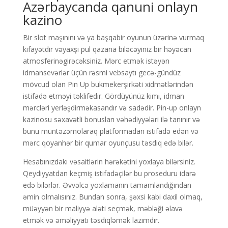
Azərbaycanda qanuni onlayn
kazino
Bir slot maşınını və ya başqabir oyunun üzərinə vurmaq
kifayətdir vəyaxşı pul qazana biləcəyiniz bir həyəcan
atmosferinəgirəcəksiniz. Mərc etmək istəyən
idmansevərlər üçün rəsmi vebsaytı gecə-gündüz
mövcud olan Pin Up bukmekerşirkəti xidmətlərindən
istifadə etməyi təklifedir. Gördüyünüz kimi, idman
mərcləri yerləşdirməkasandır və sadədir. Pin-up onlayn
kazinosu səxavətli bonusları vəhədiyyələri ilə tanınır və
bunu müntəzəmolaraq platformadan istifadə edən və
mərc qoyanhər bir qumar oyunçusu təsdiq edə bilər.
Hesabınızdakı vəsaitlərin hərəkətini yoxlaya bilərsiniz.
Qeydiyyatdan keçmiş istifadəçilər bu proseduru idarə
edə bilərlər. Əvvəlcə yoxlamanın tamamlandığından
əmin olmalısınız. Bundan sonra, şəxsi kabi daxil olmaq,
müəyyən bir maliyyə aləti seçmək, məbləği əlavə
etmək və əməliyyatı təsdiqləmək lazımdır.