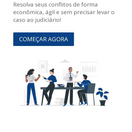
Resolva seus conflitos de forma
econômica, ágil e sem precisar levar o
caso ao judiciário!
COMEÇAR AGORA