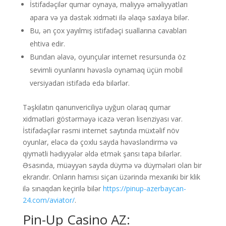
İstifadəçilər qumar oynaya, maliyyə əməliyyatları
apara və ya dəstək xidməti ilə əlaqə saxlaya bilər.
Bu, ən çox yayılmış istifadəçi suallarına cavabları
ehtiva edir.
Bundan əlavə, oyunçular internet resursunda öz
sevimli oyunlarını həvəslə oynamaq üçün mobil
versiyadan istifadə edə bilərlər.
Təşkilatın qanunvericiliyə uyğun olaraq qumar
xidmətləri göstərməyə icazə verən lisenziyası var.
İstifadəçilər rəsmi internet saytında müxtəlif növ
oyunlar, eləcə də çoxlu sayda həvəsləndirmə və
qiymətli hədiyyələr əldə etmək şansı tapa bilərlər.
Əsasında, müəyyən sayda düymə və düymələri olan bir
ekrandır. Onların hamısı siçan üzərində mexaniki bir klik
ilə sınaqdan keçirilə bilər
https://pinup-azerbaycan-
24.com/aviator/
.
Pin-Up Casino AZ: