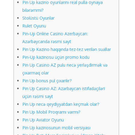
Pin Up kazino oyunlarını real pulla oynaya
bilərəmmi?
Stolüstü Oyunlar
Rulet Oyunu
Pin-Up Online Casino Azerbaycan:
Azərbaycanda rəsmi sayt
Pin Up Kazino haqqında tez-tez verilən suallar
Pin-Up kazinosu üçün promo kodu
Pin Up Casino AZ pulu necə yerləşdirmək və
çıxarmaq olar
Pin Up bonus pul çıxarılır?
Pin Up Casino AZ: Azərbaycan istifadəçiləri
üçün rəsmi sayt
Pin Up necə qeydiyyatdan keçmək olar?
Pin Up Mobil Proqramı varmı?
Pin Up Aviator Oyunu
Pin Up kazinosunun mobil versiyası