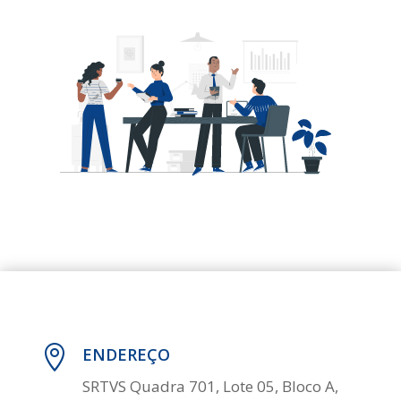

ENDEREÇO
SRTVS Quadra 701, Lote 05, Bloco A,