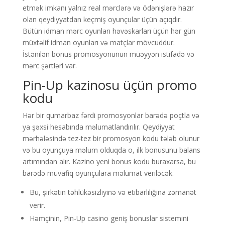
etmək imkanı yalnız real mərclərə və ödənişlərə hazır
olan qeydiyyatdan keçmiş oyunçular üçün açıqdır.
Bütün idman mərc oyunları həvəskarları üçün hər gün
müxtəlif idman oyunları və matçlar mövcuddur.
İstənilən bonus promosyonunun müəyyən istifadə və
mərc şərtləri var.
Pin-Up kazinosu üçün promo
kodu
Hər bir qumarbaz fərdi promosyonlar barədə poçtla və
ya şəxsi hesabında məlumatlandırılır. Qeydiyyat
mərhələsində tez-tez bir promosyon kodu tələb olunur
və bu oyunçuya məlum olduqda o, ilk bonusunu balans
artımından alır. Kazino yeni bonus kodu buraxarsa, bu
barədə müvafiq oyunçulara məlumat veriləcək.
Bu, şirkətin təhlükəsizliyinə və etibarlılığına zəmanət
verir.
Həmçinin, Pin-Up casino geniş bonuslar sistemini