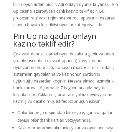
bilən oyunlardan biridir. Adi onlayn oyunlarla yanaşı, Pin
Up casino azerbaycan canlı kazino təklif edir. Bu,
prosesin real vaxt rejimində və real aparıcının nəzarəti
altında həyata keçirildiyi oyunlar kateqoriyasıdır.
Pin Up nə qədər onlayn
kazino təklif edir?
Çox vaxt depozit dərhal oyun hesabına gedir və onun
çıxarılması daha çox vaxt aparır. Çıxarış zamanı
oyunçunun müraciəti, bonusun mərc edilməsi, ödəniş
sisteminin qaydalarına və kazinonun şərtlərinə
uyğunluğu nəzərdən keçirilir. Nəzərə almaq lazımdır ki,
bank kartına köçürmələr 7 iş günü ərzində həyata
keçirilə bilər. Yüklənmiş proqram yalnız qeydiyyatdan
keçmiş və daxil olmuş istifadəçilər üçün işləyir.
Onlar bir neçə dəqiqədən bir neçə iş gününə qədər
dəyişə bilər (bank kartları vəziyyətində).
Kazino proqramındakı funksiyalar və oyunların sayı