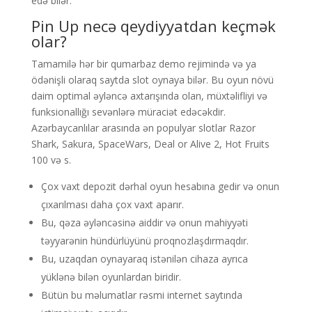
edə bilər.
Pin Up necə qeydiyyatdan keçmək
olar?
Tamamilə hər bir qumarbaz demo rejimində və ya
ödənişli olaraq saytda slot oynaya bilər. Bu oyun növü
daim optimal əyləncə axtarışında olan, müxtəlifliyi və
funksionallığı sevənlərə müraciət edəcəkdir.
Azərbaycanlılar arasında ən populyar slotlar Razor
Shark, Sakura, SpaceWars, Deal or Alive 2, Hot Fruits
100 və s.
Çox vaxt depozit dərhal oyun hesabına gedir və onun
çıxarılması daha çox vaxt aparır.
Bu, qəza əyləncəsinə aiddir və onun mahiyyəti
təyyarənin hündürlüyünü proqnozlaşdırmaqdır.
Bu, uzaqdan oynayaraq istənilən cihaza ayrıca
yüklənə bilən oyunlardan biridir.
Bütün bu məlumatlar rəsmi internet saytında