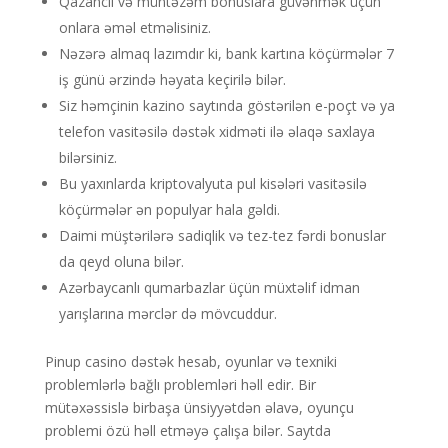
Qazanclı və müntəzəm bonuslara güvənmək üçün
onlara əməl etməlisiniz.
Nəzərə almaq lazımdır ki, bank kartına köçürmələr 7
iş günü ərzində həyata keçirilə bilər.
Siz həmçinin kazino saytında göstərilən e-poçt və ya
telefon vasitəsilə dəstək xidməti ilə əlaqə saxlaya
bilərsiniz.
Bu yaxınlarda kriptovalyuta pul kisələri vasitəsilə
köçürmələr ən populyar hala gəldi.
Daimi müştərilərə sadiqlik və tez-tez fərdi bonuslar
da qeyd oluna bilər.
Azərbaycanlı qumarbazlar üçün müxtəlif idman
yarışlarına mərclər də mövcuddur.
Pinup casino dəstək hesab, oyunlar və texniki
problemlərlə bağlı problemləri həll edir. Bir
mütəxəssislə birbaşa ünsiyyətdən əlavə, oyunçu
problemi özü həll etməyə çalışa bilər. Saytda