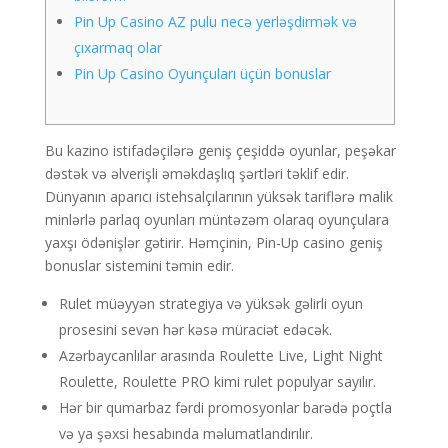
Pin Up Casino AZ pulu necə yerləşdirmək və
çıxarmaq olar
Pin Up Casino Oyunçuları üçün bonuslar
Bu kazino istifadəçilərə geniş çeşiddə oyunlar, peşəkar
dəstək və əlverişli əməkdaşlıq şərtləri təklif edir.
Dünyanın aparıcı istehsalçılarının yüksək tariflərə malik
minlərlə parlaq oyunları müntəzəm olaraq oyunçulara
yaxşı ödənişlər gətirir. Həmçinin, Pin-Up casino geniş
bonuslar sistemini təmin edir.
Rulet müəyyən strategiya və yüksək gəlirli oyun
prosesini sevən hər kəsə müraciət edəcək.
Azərbaycanlılar arasında Roulette Live, Light Night
Roulette, Roulette PRO kimi rulet populyar sayılır.
Hər bir qumarbaz fərdi promosyonlar barədə poçtla
və ya şəxsi hesabında məlumatlandırılır.