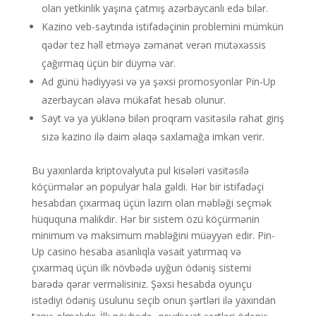
olan yetkinlik yaşına çatmış azərbaycanlı edə bilər.
Kazino veb-saytında istifadəçinin problemini mümkün
qədər tez həll etməyə zəmanət verən mütəxəssis
çağırmaq üçün bir düymə var.
Ad günü hədiyyəsi və ya şəxsi promosyonlar Pin-Up
azerbaycan əlavə mükafat hesab olunur.
Sayt və ya yüklənə bilən proqram vasitəsilə rahat giriş
sizə kazino ilə daim əlaqə saxlamağa imkan verir.
Bu yaxınlarda kriptovalyuta pul kisələri vasitəsilə
köçürmələr ən populyar hala gəldi. Hər bir istifadəçi
hesabdan çıxarmaq üçün lazım olan məbləği seçmək
hüququna malikdir. Hər bir sistem özü köçürmənin
minimum və maksimum məbləğini müəyyən edir. Pin-
Up casino hesaba asanlıqla vəsait yatırmaq və
çıxarmaq üçün ilk növbədə uyğun ödəniş sistemi
barədə qərar verməlisiniz. Şəxsi hesabda oyunçu
istədiyi ödəniş üsulunu seçib onun şərtləri ilə yaxından