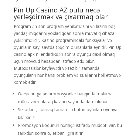
Pin Up Casino AZ pulu necə
yerləşdirmək və çıxarmaq olar
Proqram ən son proqram yeniləməsini və lazımi boş
yaddaş miqdarını yoxladıqdan sonra müvafiq cihaza
yüklənməlidir. Kazino proqramındakı funksiyalar və
oyunların sayı saytda təqdim olunanlarla eynidir. Pin-Up
casino apk-ni endirdikdən sonra oyunçu daxil olmaq
üçün mövcud hesabdan istifadə edə bilər.
Mütəxəssislər keyfiyyətli və tez bir zamanda
oyunçuların hər hansı problem və suallarını həll etməyə
kömək edir.
Qarşıdan gələn promosyonlar haqqında məlumat
müntəzəm olaraq kazino saytında dərc olunur.
Siz ödənişli olaraq tamamilə bütün oyunları oynaya
bilərsiniz.
Promosyon kodunun həmişə istifadə müddəti var, bu
tarixdən sonra o, etibarlılığını itirir.