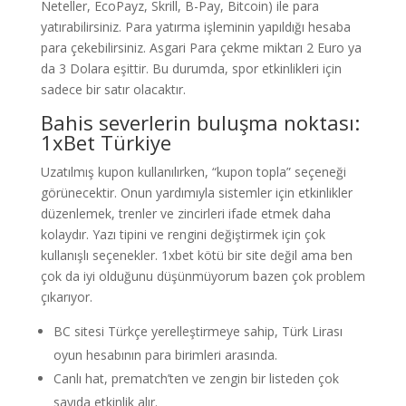
Neteller, EcoPayz, Skrill, B-Pay, Bitcoin) ile para
yatırabilirsiniz. Para yatırma işleminin yapıldığı hesaba
para çekebilirsiniz. Asgari Para çekme miktarı 2 Euro ya
da 3 Dolara eşittir. Bu durumda, spor etkinlikleri için
sadece bir satır olacaktır.
Bahis severlerin buluşma noktası:
1xBet Türkiye
Uzatılmış kupon kullanılırken, “kupon topla” seçeneği
görünecektir. Onun yardımıyla sistemler için etkinlikler
düzenlemek, trenler ve zincirleri ifade etmek daha
kolaydır. Yazı tipini ve rengini değiştirmek için çok
kullanışlı seçenekler. 1xbet kötü bir site değil ama ben
çok da iyi olduğunu düşünmüyorum bazen çok problem
çıkarıyor.
BC sitesi Türkçe yerelleştirmeye sahip, Türk Lirası
oyun hesabının para birimleri arasında.
Canlı hat, prematch’ten ve zengin bir listeden çok
sayıda etkinlik alır.