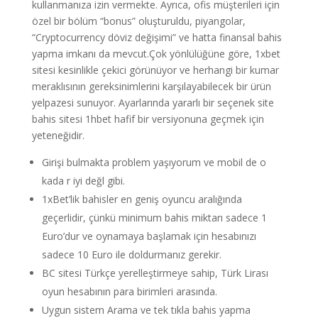
kullanmanıza izin vermekte. Ayrıca, ofis müşterileri için
özel bir bölüm “bonus” oluşturuldu, piyangolar,
“Cryptocurrency döviz değişimi” ve hatta finansal bahis
yapma imkanı da mevcut.Çok yönlülüğüne göre, 1xbet
sitesi kesinlikle çekici görünüyor ve herhangi bir kumar
meraklısının gereksinimlerini karşılayabilecek bir ürün
yelpazesi sunuyor. Ayarlarında yararlı bir seçenek site
bahis sitesi 1hbet hafif bir versiyonuna geçmek için
yeteneğidir.
Girişi bulmakta problem yaşıyorum ve mobil de o
kada r iyi değl gibi.
1xBet’lik bahisler en geniş oyuncu aralığında
geçerlidir, çünkü minimum bahis miktarı sadece 1
Euro’dur ve oynamaya başlamak için hesabınızı
sadece 10 Euro ile doldurmanız gerekir.
BC sitesi Türkçe yerelleştirmeye sahip, Türk Lirası
oyun hesabının para birimleri arasında.
Uygun sistem Arama ve tek tıkla bahis yapma