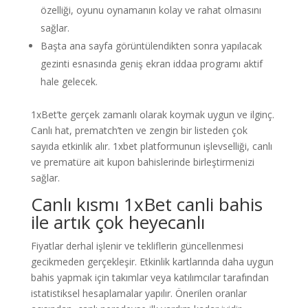
özelliği, oyunu oynamanın kolay ve rahat olmasını
sağlar.
Başta ana sayfa görüntülendikten sonra yapılacak
gezinti esnasında geniş ekran iddaa programı aktif
hale gelecek.
1xBet’te gerçek zamanlı olarak koymak uygun ve ilginç.
Canlı hat, prematch’ten ve zengin bir listeden çok
sayıda etkinlik alır. 1xbet platformunun işlevselliği, canlı
ve prematüre ait kupon bahislerinde birleştirmenizi
sağlar.
Canlı kısmı 1xBet canli bahis
ile artık çok heyecanlı
Fiyatlar derhal işlenir ve tekliflerin güncellenmesi
gecikmeden gerçekleşir. Etkinlik kartlarında daha uygun
bahis yapmak için takımlar veya katılımcılar tarafından
istatistiksel hesaplamalar yapılır. Önerilen oranlar