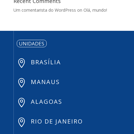
Recent Comments
Um comentarista do WordPress
on
Olá, mundo!
UNIDADES
BRASÍLIA

MANAUS

ALAGOAS

RIO DE JANEIRO
