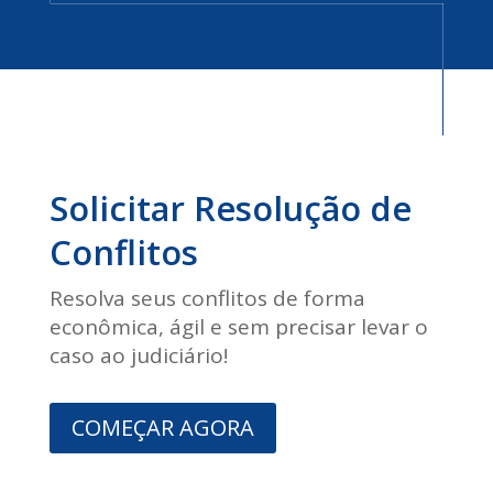
Solicitar Resolução de
Conflitos
Resolva seus conflitos de forma
econômica, ágil e sem precisar levar o
caso ao judiciário!
COMEÇAR AGORA