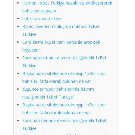
Hemen 1xBet Türkiye hesabınızı aktifleştirerek
bahislerinizi yapın
bet resmi web sitesi
Bahis severlerin buluşma noktası: 1xBet
Türkiye
Canlı kısmı 1xBet canli bahis ile artık çok
heyecanlı
Spor bahislerinde devrim niteliğindeki 1xBet
Türkiye
Başka bahis sitelerinde olmayıp 1xBet spor
bahisleri farkı olarak bulunan ne var
düşünceler “Spor bahislerinde devrim
niteliğindeki 1xBet Türkiye”
Başka bahis sitelerinde olmayıp 1xBet spor
bahisleri farkı olarak bulunan ne var
Spor bahislerinde devrim niteliğindeki 1xBet
Türkiye