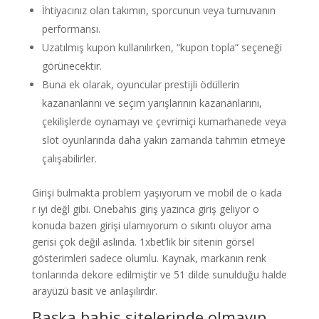
İhtiyacınız olan takımın, sporcunun veya turnuvanın
performansı.
Uzatılmış kupon kullanılırken, “kupon topla” seçeneği
görünecektir.
Buna ek olarak, oyuncular prestijli ödüllerin
kazananlarını ve seçim yarışlarının kazananlarını,
çekilişlerde oynamayı ve çevrimiçi kumarhanede veya
slot oyunlarında daha yakın zamanda tahmin etmeye
çalışabilirler.
Girişi bulmakta problem yaşıyorum ve mobil de o kada
r iyi değl gibi. Onebahis giriş yazınca giriş geliyor o
konuda bazen girişi ulamıyorum o sıkıntı oluyor ama
gerisi çok değil aslında. 1xbet’lik bir sitenin görsel
gösterimleri sadece olumlu. Kaynak, markanın renk
tonlarında dekore edilmiştir ve 51 dilde sunulduğu halde
arayüzü basit ve anlaşılırdır.
Başka bahis sitelerinde olmayıp