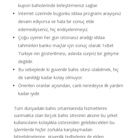
kupon bahislerinde birleştirmenizi sağlar.
İnternet üzerinde bugünkü iddaa programı arayışınız
devam ediyorsa ve hala bir sonuç elde
edemediyseniz, hiç endişelenmeyiz.
Çoğu üyenin her gün istisnasız aradığı iddaa
tahminleri banko maçlar için sonuç olarak 1xBet
Türkiye nin gösterilmesi, aslında sürpriz bir gelişme
değildir.
Bu sebepledir ki güvenilir bahis sitesi olabilmek, hiç
de sanıldığı kadar kolay olmuyor.
Önerilen oranlar açısından, canlı neredeyse ilk yardım
kadar iyidir.
Tüm dünyadaki bahis ortamlarında hizmetlerini
sunmakta olan birçok bahis sitesinin aksine bu şirket
kullanıcıların kolaylıkla üstesinden gelebilecekleri bu
işlemlerde hiçbir zorlukla karşılaşmadan
bitirebilmelerine, güvenlik tedbirlerini de elden