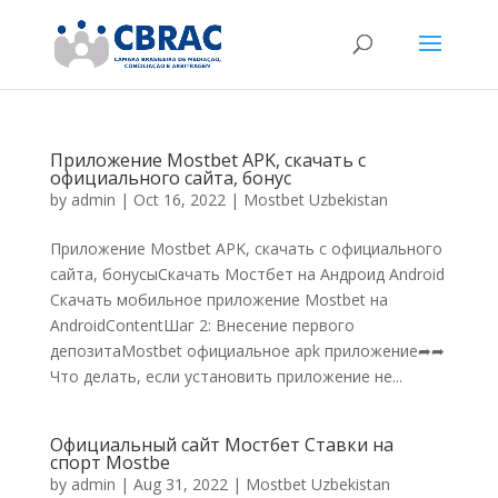
Приложение Mostbet APK, скачать с
официального сайта, бонус
by
admin
|
Oct 16, 2022
|
Mostbet Uzbekistan
Приложение Mostbet APK, скачать с официального
сайта, бонусыСкачать Мостбет на Андроид Android
Скачать мобильное приложение Mostbet на
AndroidContentШаг 2: Внесение первого
депозитаMostbet официальное apk приложение➦➦
Что делать, если установить приложение не...
Официальный сайт Мостбет Ставки на
спорт Mostbe
by
admin
|
Aug 31, 2022
|
Mostbet Uzbekistan