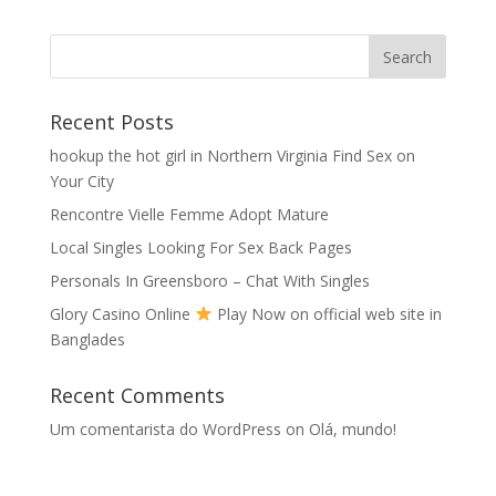
Recent Posts
hookup the hot girl in Northern Virginia Find Sex on
Your City
Rencontre Vielle Femme Adopt Mature
Local Singles Looking For Sex Back Pages
Personals In Greensboro – Chat With Singles
Glory Casino Online
Play Now on official web site in
Banglades
Recent Comments
Um comentarista do WordPress
on
Olá, mundo!