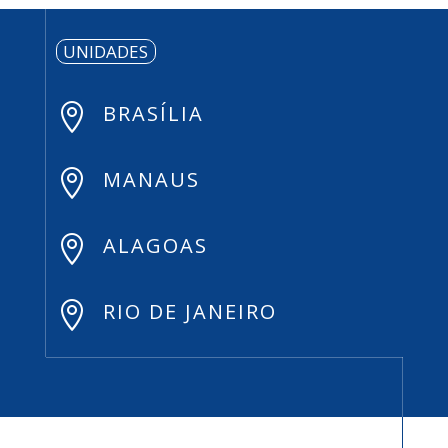
UNIDADES
BRASÍLIA

MANAUS

ALAGOAS

RIO DE JANEIRO
