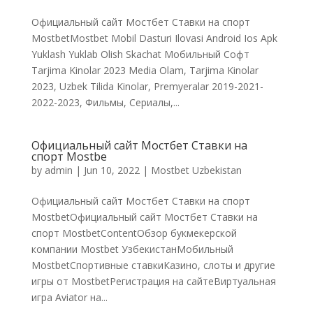
Официальный сайт Мостбет Ставки на спорт
MostbetMostbet Mobil Dasturi Ilovasi Android Ios Apk
Yuklash Yuklab Olish Skachat Мобильный Софт
Tarjima Kinolar 2023 Media Olam, Tarjima Kinolar
2023, Uzbek Tilida Kinolar, Premyeralar 2019-2021-
2022-2023, Фильмы, Сериалы,...
Официальный сайт Мостбет Ставки на
спорт Mostbe
by
admin
|
Jun 10, 2022
|
Mostbet Uzbekistan
Официальный сайт Мостбет Ставки на спорт
MostbetОфициальный сайт Мостбет Ставки на
спорт MostbetContentОбзор букмекерской
компании Mostbet УзбекистанМобильный
MostbetСпортивные ставкиКазино, слоты и другие
игры от MostbetРегистрация на сайтеВиртуальная
игра Aviator на...